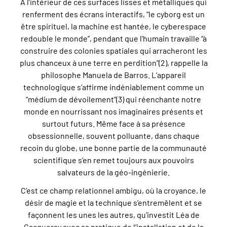
A l’intérieur de ces surfaces lisses et métalliques qui
renferment des écrans interactifs, “le cyborg est un
être spirituel, la machine est hantée, le cyberespace
redouble le monde”, pendant que l’humain travaille “à
construire des colonies spatiales qui arracheront les
plus chanceux à une terre en perdition”(2), rappelle la
philosophe Manuela de Barros. L’appareil
technologique s’affirme indéniablement comme un
“médium de dévoilement”(3) qui réenchante notre
monde en nourrissant nos imaginaires présents et
surtout futurs. Même face à sa présence
obsessionnelle, souvent polluante, dans chaque
recoin du globe, une bonne partie de la communauté
scientifique s’en remet toujours aux pouvoirs
salvateurs de la géo-ingénierie.
C’est ce champ relationnel ambigu, où la croyance, le
désir de magie et la technique s’entremêlent et se
façonnent les unes les autres, qu’investit Léa de
Cacqueray avec sa pratique de l’installation et de la