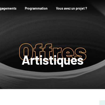
ngagements
Programmation
Vous avez un projet ?
Offres
Artistiques