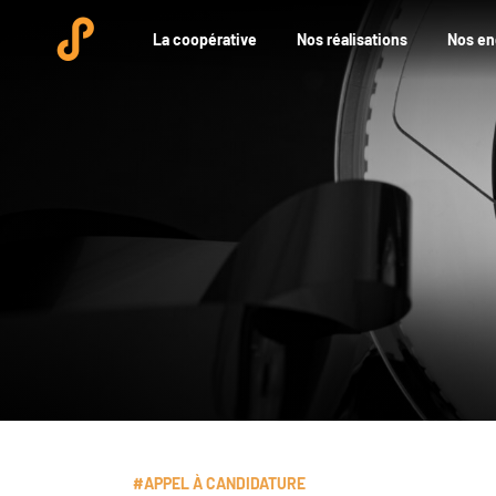
La coopérative
Nos réalisations
Nos e
#APPEL À CANDIDATURE